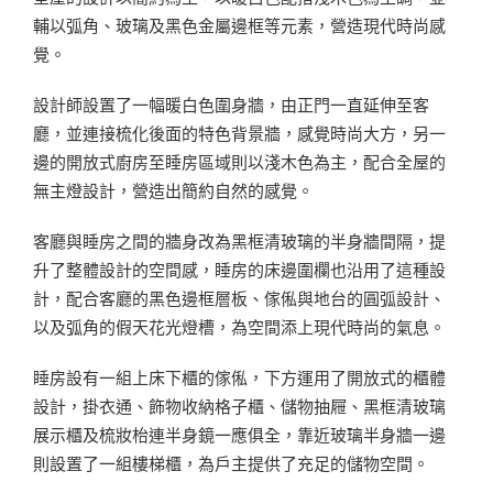
輔以弧角、玻璃及黑色金屬邊框等元素，營造現代時尚感
覺。
設計師設置了一幅暖白色圍身牆，由正門一直延伸至客
廳，並連接梳化後面的特色背景牆，感覺時尚大方，另一
邊的開放式廚房至睡房區域則以淺木色為主，配合全屋的
無主燈設計，營造出簡約自然的感覺。
客廳與睡房之間的牆身改為黑框清玻璃的半身牆間隔，提
升了整體設計的空間感，睡房的床邊圍欄也沿用了這種設
計，配合客廳的黑色邊框層板、傢俬與地台的圓弧設計、
以及弧角的假天花光燈槽，為空間添上現代時尚的氣息。
睡房設有一組上床下櫃的傢俬，下方運用了開放式的櫃體
設計，掛衣通、飾物收納格子櫃、儲物抽屜、黑框清玻璃
展示櫃及梳妝枱連半身鏡一應俱全，靠近玻璃半身牆一邊
則設置了一組樓梯櫃，為戶主提供了充足的儲物空間。