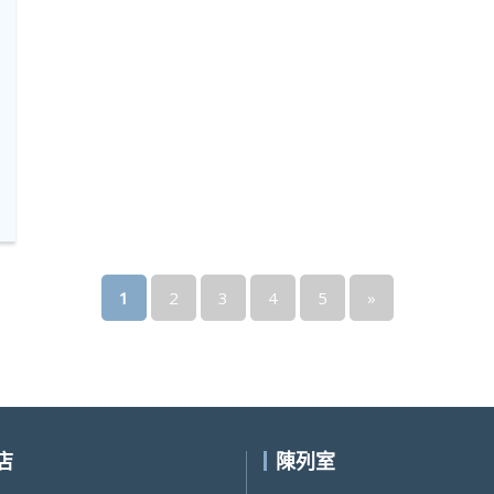
1
2
3
4
5
»
店
陳列室