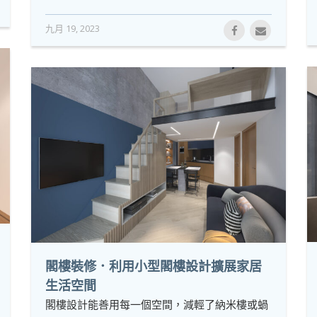
九月 19, 2023
閣樓裝修．利用小型閣樓設計擴展家居
生活空間
閣樓設計能善用每一個空間，減輕了納米樓或蝸