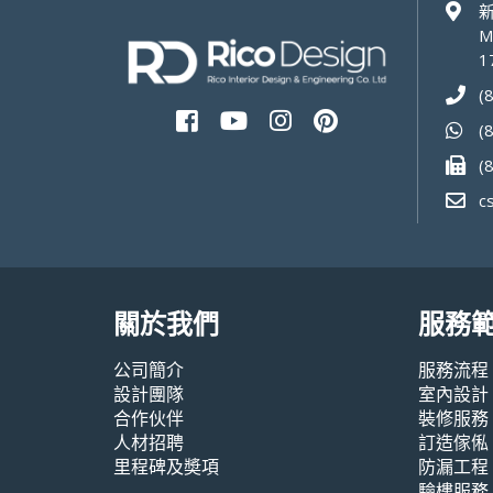
新
M
1
(
(
(
c
關於我們
服務
公司簡介
服務流程
設計團隊
室內設計
合作伙伴
裝修服務
人材招聘
訂造傢俬
里程碑及奬項
防漏工程
驗樓服務