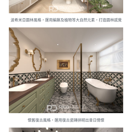
波希米亞園林風格，運用編籐及植物等大自然元素，打造園林感覺
懷舊復古風格，運用復古瓷磚拼砌出昔日情懷