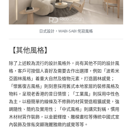
日式設計，WABI-SABI 侘寂風格
【其他風格】
除了上述較為流行的設計風格外，尚有其他不同的設計風
格，客戶可按個人喜好及需要去作出選擇，例如「波希米
亞園林風格」着重大自然及植物元素，打造園林感覺；
「懷舊復古風格」則刻意採用舊式本地家居的裝修風格及
物料，呈現老香港的昔日情懷；「工業風」則採用中性色
為主，以極簡單的線條及不修飾的材質營造粗獷感覺，強
調隨性、簡約及實用性；「中式風格」則講究對稱，慣用
木材材質作裝飾，以金碧輝煌、雕樑畫柱等傳統中國式室
內裝飾及傢俬突顯瑰麗雅緻的感覺等等。