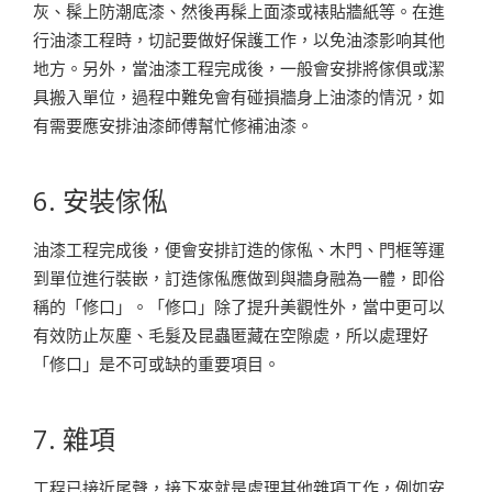
灰、髹上防潮底漆、然後再髹上面漆或裱貼牆紙等。在進
行油漆工程時，切記要做好保護工作，以免油漆影响其他
地方。另外，當油漆工程完成後，一般會安排將傢俱或潔
具搬入單位，過程中難免會有碰損牆身上油漆的情況，如
有需要應安排油漆師傅幫忙修補油漆。
6. 安裝傢俬
油漆工程完成後，便會安排訂造的傢俬、木門、門框等運
到單位進行裝嵌，訂造傢俬應做到與牆身融為一體，即俗
稱的「修口」。「修口」除了提升美觀性外，當中更可以
有效防止灰塵、毛髮及昆蟲匿藏在空隙處，所以處理好
「修口」是不可或缺的重要項目。
7. 雜項
工程已接近尾聲，接下來就是處理其他雜項工作，例如安