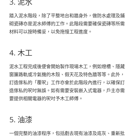
3. 泥水
踏入泥水階段，除了平整地台和牆身外，做防水處理及鋪
砌瓷磚亦是泥水師傅的工作。此階段需要確保瓷磚等所需
材料可以按時備妥，以免拖慢工程進度。
4. 木工
泥水工程完成後便會開始製作現場木工，例如燈槽、隱藏
窗簾路軌或冷氣機的木殼、假天花及特色牆等等。此外，
訂造傢私的「覆呎」工作亦會於此階段內進行，以確保訂
造傢私的呎吋無誤。如有需要安裝嵌入式電器，戶主亦需
要提供相關電器的呎吋予木工師傅。
5. 油漆
一個完整的油漆程序，包括剷去現有油漆及底灰、重新批