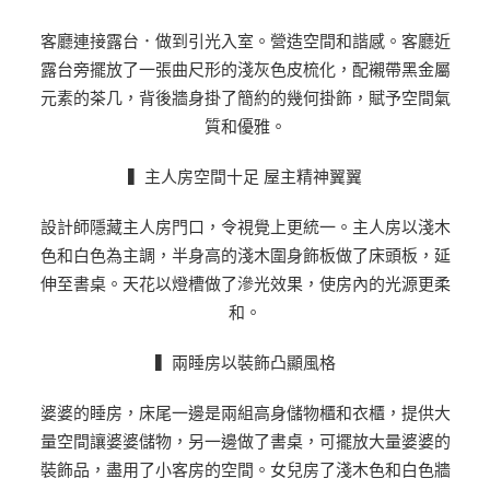
客廳連接露台．做到引光入室。營造空間和諧感。客廳近
露台旁擺放了一張曲尺形的淺灰色皮梳化，配襯帶黑金屬
元素的茶几，背後牆身掛了簡約的幾何掛飾，賦予空間氣
質和優雅。
▍主人房空間十足 屋主精神翼翼
設計師隱藏主人房門口，令視覺上更統一。主人房以淺木
色和白色為主調，半身高的淺木圍身飾板做了床頭板，延
伸至書桌。天花以燈槽做了滲光效果，使房內的光源更柔
和。
▍兩睡房以裝飾凸顯風格
婆婆的睡房，床尾一邊是兩組高身儲物櫃和衣櫃，提供大
量空間讓婆婆儲物，另一邊做了書桌，可擺放大量婆婆的
裝飾品，盡用了小客房的空間。女兒房了淺木色和白色牆