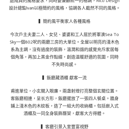
庭成員的風格要求，同時要兼顧統一的格調，Rico Design
設計總監lvan以極簡約的風格，協調各人截然不同的風格。
▍簡約風平衡家人各種風格
今次戶主夫妻二人、女兒、婆婆和工人居於將軍澳Sea To
Sky一個802呎的兩廳三房的大單位。全屋以明亮的淺木色
系為主調，沒有過度的裝飾，溫潤和諧的感覺充斥家居每
個角落，再加上黑金作點綴，創造温暖舒適的氛圍，同時
不失時尚感。
▍飯廳藏酒櫃 獻客一流
甫進單位，小玄關入眼廉。兩盏射燈打亮整個玄關位置。
客飯廳相連，呈长方形，飯廳擺放了一張四人餐桌。牆身
鋪上淺木色的木紋板，造了一組大的收納櫃。包括嵌入式
酒櫃及一同全身裝飾曆架，獻客大方得體。
▍客廳引景入室豐富視野