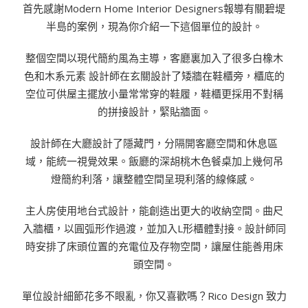
首先感謝Modern Home Interior Designers報導有關碧堤
半島的案例，現為你介紹一下這個單位的設計。
整個空間以現代簡約風為主導，客廳裏加入了很多白橡木
色和木系元素 設計師在玄關設計了矮牆在鞋櫃旁，櫃底的
空位可供屋主擺放小量常常穿的鞋履，鞋櫃更採用不對稱
的拼接設計，緊貼牆面。
設計師在大廳設計了隱藏門，分隔開客廳空間和休息區
域，能統一視覺效果。飯廳的深胡桃木色餐桌加上幾何吊
燈簡約利落，讓整體空間呈現利落的線條感。
主人房使用地台式設計，能創造出更大的收納空間。曲尺
入牆櫃，以圓弧形作過渡，並加入L形櫃體對接。設計師同
時安排了床頭位置的充電位及存物空間，讓屋住能善用床
頭空間。
單位設計細節花多不眼亂，你又喜歡嗎？Rico Design 致力